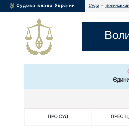
Волинський
Судова влада України
Суди
•
Воли
Єдини
ПРО СУД
ПРЕС-Ц