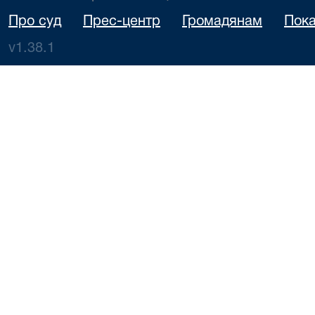
Про суд
Прес-центр
Громадянам
Пока
v1.38.1