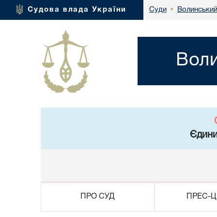
Волинський
Судова влада України
Суди
•
Воли
Єдини
ПРО СУД
ПРЕС-Ц