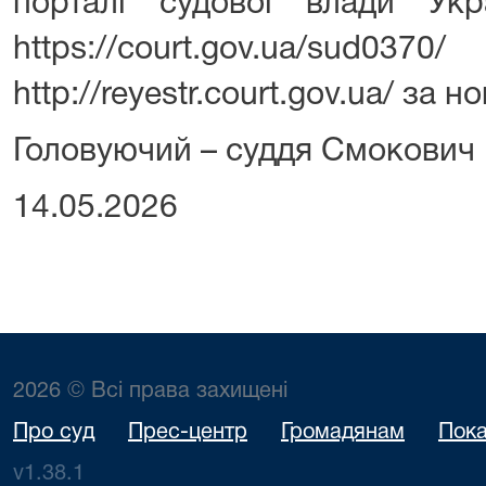
порталі судової влади Ук
https://court.gov.
http://reyestr.court.gov.ua/ за
Головуючий – суддя Смокович В
14.05.2026
2026 © Всі права захищені
Про суд
Прес-центр
Громадянам
Пока
v1.38.1