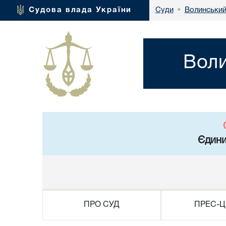
Волинський
Судова влада України
Суди
•
Воли
Єдини
ПРО СУД
ПРЕС-Ц